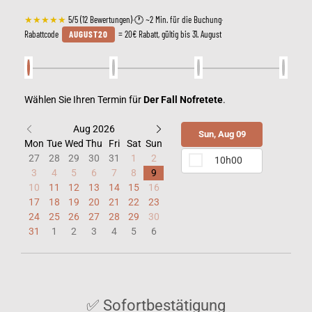
★★★★★
5/5 (12 Bewertungen)
·
🕐 ~2 Min. für die Buchung
·
Rabattcode
AUGUST20
= 20€ Rabatt, gültig bis 31. August
Wählen Sie Ihren Termin für
Der Fall Nofretete
.
Aug 2026
Sun, Aug 09
Mon
Tue
Wed
Thu
Fri
Sat
Sun
27
28
29
30
31
1
2
10h00
3
4
5
6
7
8
9
10
11
12
13
14
15
16
17
18
19
20
21
22
23
24
25
26
27
28
29
30
31
1
2
3
4
5
6
✅ Sofortbestätigung