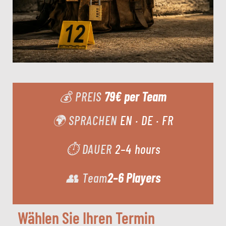
79€ per Team
💰 PREIS
🌍 SPRACHEN
EN · DE · FR
⏱ DAUER
2–4 hours
2–6 Players
👥 Team
Wählen Sie Ihren Termin