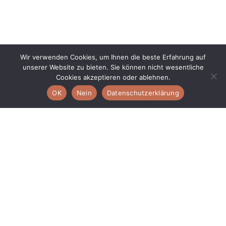
Wir verwenden Cookies, um Ihnen die beste Erfahrung auf
unserer Website zu bieten. Sie können nicht wesentliche
Cookies akzeptieren oder ablehnen.
OK
Nein
Datenschutzerklärung
Häufig gestellte Fragen
Allgemeinen Verkaufsbedingungen
Datenschutzerklärung
Impressum
Kontakt