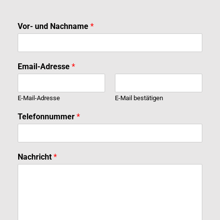
Vor- und Nachname
*
*
Email-Adresse
*
u
n
d
E-Mail-Adresse
E-Mail bestätigen
T
e
Telefonnummer
*
l
e
f
o
Nachricht
*
n
n
u
m
m
e
r